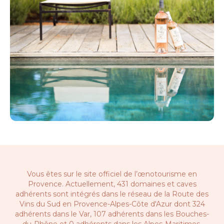
Vous êtes sur le site officiel de l’œnotourisme en
Provence. Actuellement, 431 domaines et caves
adhérents sont intégrés dans le réseau de la
Route des
Vins du Sud en Provence-Alpes-Côte d'Azur
dont 324
adhérents dans le Var, 107 adhérents dans les Bouches-