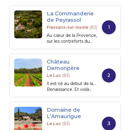
La Commanderie
de Peyrassol
1
Flassans-sur-Issole
(83)
Au cœur de la Provence,
sur les contreforts du
massif des Maures, le
domaine de La
Commanderie de
Château
Peyrassol est l’un des
Demonpère
domaines les plus
2
Le Luc
(83)
appréciés en Provence
(AOP côtes de
Il est né au début de la…
Provence biologique).
Renaissance. Et voilà
Son environnement
qu’il renaît aujourd’hui
exceptionnel, sa
grâce à la volonté d’Yves
collection d’art
Journel, chef
Domaine de
contemporain, ses
d’entreprise émérite,
L’Amaurigue
restaurants et chambres
passionné par la terre et
d’hôtes, son histoire
3
Le Luc
(83)
le vin. Le Château
séculaire et la qualité de