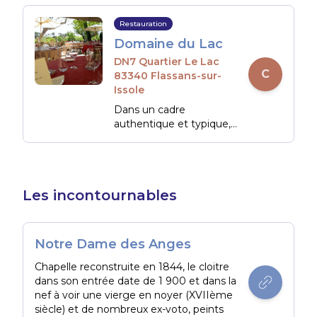
Maures.
Restauration
Domaine du Lac
DN7 Quartier Le Lac
C
83340 Flassans-sur-
Issole
Dans un cadre
authentique et typique,
en plein coeur de la
Provence, le chef de ce
restaurant vous propose
une cuisine traditionnelle
Les incontournables
et une carte des vins
très locale.
Notre Dame des Anges
Chapelle reconstruite en 1844, le cloitre
dans son entrée date de 1 900 et dans la
nef à voir une vierge en noyer (XVIIème
siècle) et de nombreux ex-voto, peints