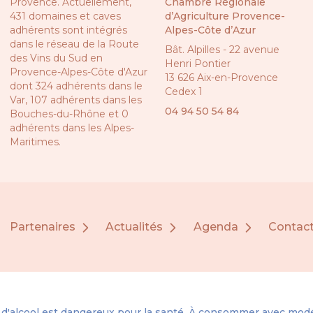
Provence. Actuellement,
Chambre Régionale
431 domaines et caves
d’Agriculture Provence-
adhérents sont intégrés
Alpes-Côte d’Azur
dans le réseau de la
Route
Bât. Alpilles - 22 avenue
des Vins du Sud en
Henri Pontier
Provence-Alpes-Côte d'Azur
13 626 Aix-en-Provence
dont 324 adhérents dans le
Cedex 1
Var, 107 adhérents dans les
04 94 50 54 84
Bouches-du-Rhône et 0
adhérents dans les Alpes-
Maritimes.
Partenaires
Actualités
Agenda
Contac
 d'alcool est dangereux pour la santé. À consommer avec modé