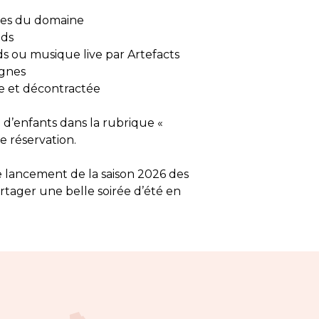
vées du domaine

s 

ds ou musique live par Artefacts

gnes

le et décontractée

d’enfants dans la rubrique « 
 réservation.

 lancement de la saison 2026 des 
ager une belle soirée d’été en 