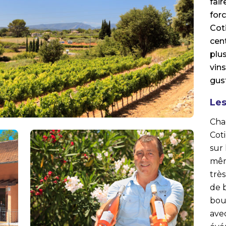
fair
forc
Cot
cent
plu
vins
gust
Les
Chaq
Coti
sur 
mêm
très
de b
bout
avec