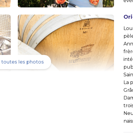
évé
Ori
Loui
pèl
Anne
frèr
inté
r toutes les photos
pub
Sain
La 
Grâ
Dame
tro
Neuf
nais