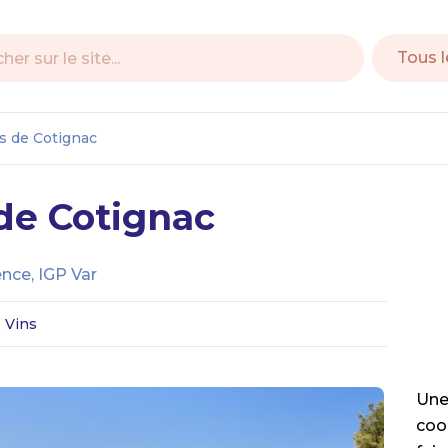
e
s de Cotignac
de Cotignac
nce, IGP Var
, Vins
Une
coo