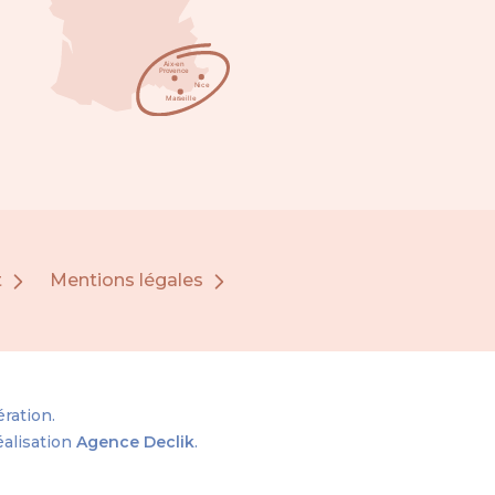
t
Mentions légales
ration.
éalisation
Agence Declik
.