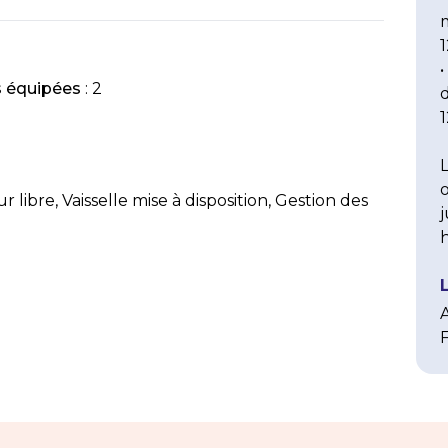
•
s équipées
: 2
1
o
r libre, Vaisselle mise à disposition, Gestion des
j
h