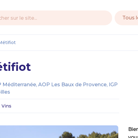
e
étifiot
ifiot
P Méditerranée, AOP Les Baux de Provence, IGP
illes
, Vins
Bie
vous