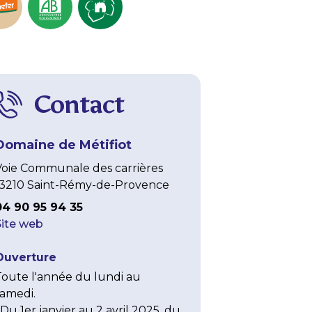
Contact
Domaine de Métifiot
Voie Communale des carrières
13210 Saint-Rémy-de-Provence
04 90 95 94 35
Site web
Ouverture
Toute l'année du lundi au 
amedi.

 Du 1er janvier au 2 avril 2025, du 