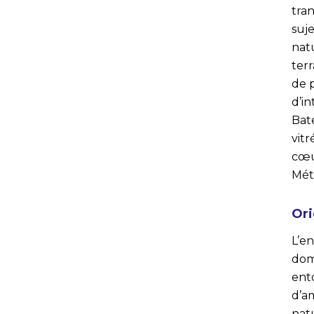
tra
suj
natu
terr
de p
d’i
Bat
vitr
cœu
Méti
Ori
L’e
dom
ento
d’a
natu