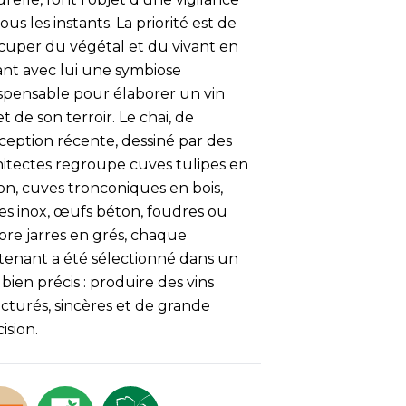
ous les instants. La priorité est de
ccuper du végétal et du vivant en
ant avec lui une symbiose
ispensable pour élaborer un vin
et de son terroir. Le chai, de
ception récente, dessiné par des
hitectes regroupe cuves tulipes en
on, cuves tronconiques en bois,
es inox, œufs béton, foudres ou
ore jarres en grés, chaque
tenant a été sélectionné dans un
bien précis : produire des vins
cturés, sincères et de grande
ision.