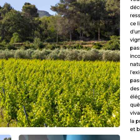
déco
ress
ce l
d’un
vign
pas
inco
natu
l’e
pas
des 
élé
quê
viva
la p
et 