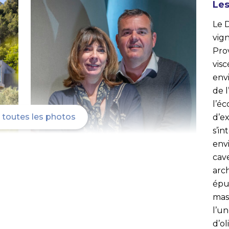
Les
Le 
vig
Prov
vis
env
de l
l’éc
r toutes les photos
d’ex
s’in
envi
cav
arc
épur
mass
l’un
d’ol