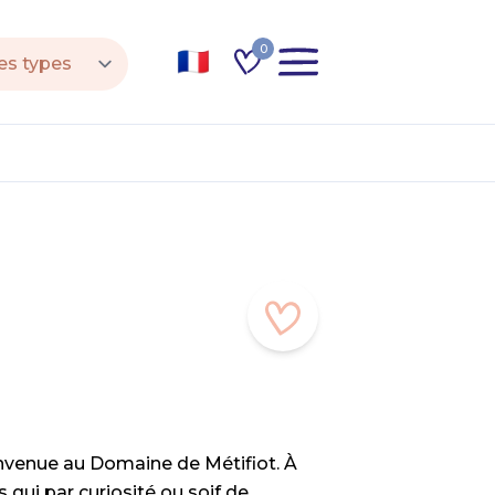
0
nvenue au Domaine de Métifiot. À
 qui par curiosité ou soif de