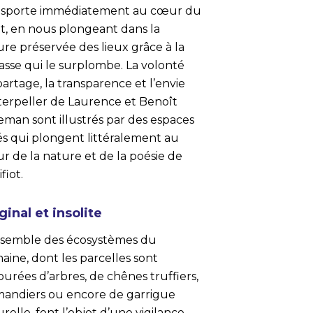
nsporte immédiatement au cœur du
et, en nous plongeant dans la
re préservée des lieux grâce à la
asse qui le surplombe. La volonté
artage, la transparence et l’envie
nterpeller de Laurence et Benoît
eman sont illustrés par des espaces
és qui plongent littéralement au
r de la nature et de la poésie de
fiot.
ginal et insolite
nsemble des écosystèmes du
aine, dont les parcelles sont
urées d’arbres, de chênes truffiers,
mandiers ou encore de garrigue
relle, font l’objet d’une vigilance