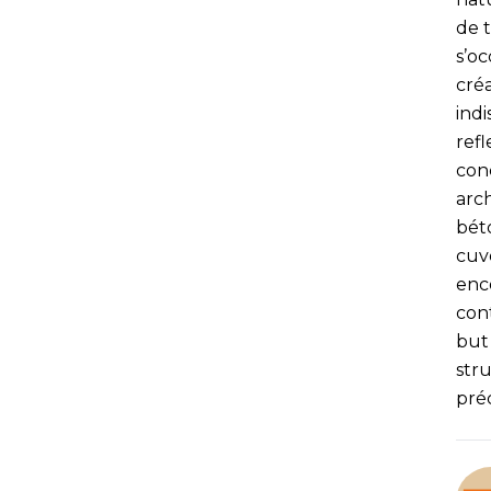
de t
s’o
cré
ind
refl
con
arc
bét
cuv
enc
con
but 
stru
préc