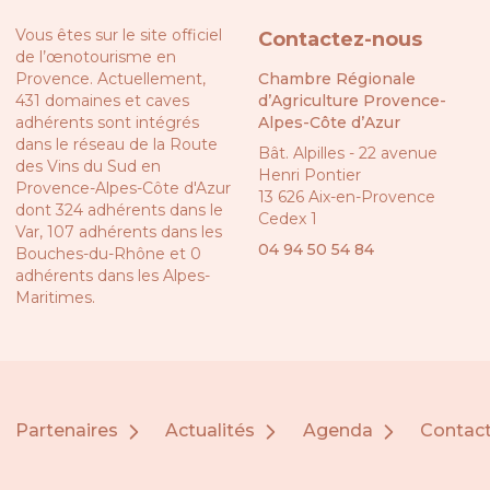
Vous êtes sur le site officiel
Contactez-nous
de l’œnotourisme en
Provence. Actuellement,
Chambre Régionale
431 domaines et caves
d’Agriculture Provence-
adhérents sont intégrés
Alpes-Côte d’Azur
dans le réseau de la
Route
Bât. Alpilles - 22 avenue
des Vins du Sud en
Henri Pontier
Provence-Alpes-Côte d'Azur
13 626 Aix-en-Provence
dont 324 adhérents dans le
Cedex 1
Var, 107 adhérents dans les
04 94 50 54 84
Bouches-du-Rhône et 0
adhérents dans les Alpes-
Maritimes.
Partenaires
Actualités
Agenda
Contac