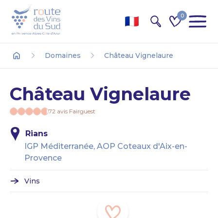
0
Recherche
Domaines
Château Vignelaure
Accueil
Château Vignelaure
72 avis Fairguest
Rians
IGP Méditerranée, AOP Coteaux d'Aix-en-
Provence
Vins