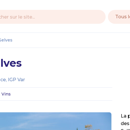
e
Selves
lves
e, IGP Var
, Vins
La p
des 