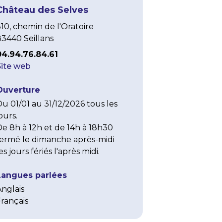
Château des Selves
10, chemin de l'Oratoire
83440 Seillans
04.94.76.84.61
Site web
Ouverture
u 01/01 au 31/12/2026 tous les 
ours.

e 8h à 12h et de 14h à 18h30

fermé le dimanche après-midi 

es jours fériés l'après midi.
Langues parlées
Anglais
Français