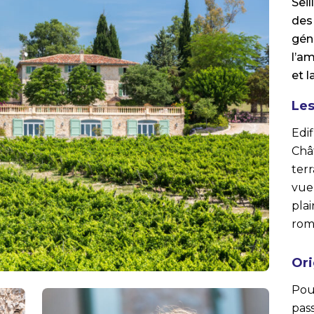
Seil
des 
gén
l’am
et l
Les
Edif
Châ
terr
vue 
pla
rom
Ori
Pou
pas