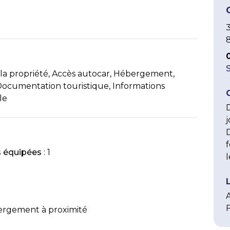
3
 la propriété, Accès autocar, Hébergement,
 Documentation touristique, Informations
le
D
j
D
s équipées
: 1
l
ergement à proximité