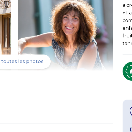
a c
« Fa
com
enf
frui
tann
r toutes les photos