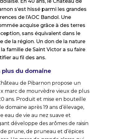
dolaise. En 40 ans, le Château de
arnon s’est hissé parmi les grandes
érences de l’AOC Bandol. Une
ommée acquise grâce à des terres
xception, sans équivalent dans le
e de la région. Un don de la nature
la famille de Saint Victor a su faire
tifier au fil des ans.
 plus du domaine
Château de Pibarnon propose un
ux marc de mourvèdre vieux de plus
0 ans. Produit et mise en bouteille
le domaine après 19 ans d’élevage,
te eau de vie au nez suave et
gant développe des arômes de raisin
, de prune, de pruneau et d’épices