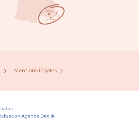
t
Mentions légales
ration.
éalisation
Agence Declik
.