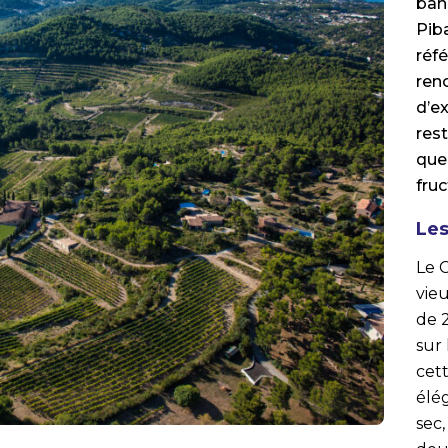
ban
Pib
réf
ren
d’e
rest
que 
fruc
Les
Le 
vie
de 2
sur 
cet
élé
sec