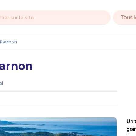
e
ibarnon
barnon
ol
Un t
gra