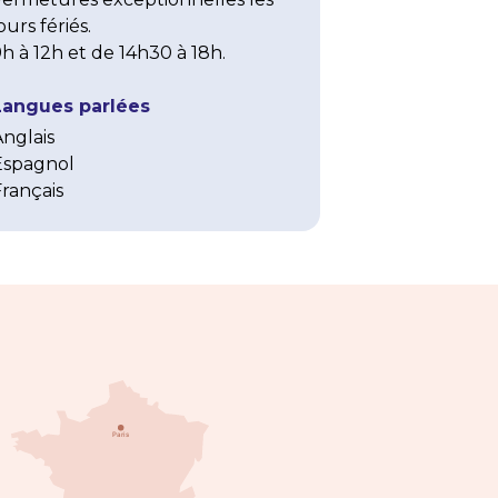
ours fériés.

h à 12h et de 14h30 à 18h.
Langues parlées
Anglais
Espagnol
Français