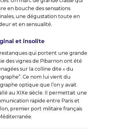
ces. Un marc de grande classe qui
ure en bouche des sensations
ginales, une dégustation toute en
deur et en sensualité.
ginal et insolite
 restanques qui portent une grande
tie des vignes de Pibarnon ont été
agées sur la colline dite « du
égraphe”. Ce nom lui vient du
égraphe optique que l’on y avait
allé au XIXe siècle. Il permettait une
munication rapide entre Paris et
on, premier port militaire français
Méditerranée.