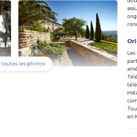
dou
ass
ori
ron
Ori
Les
par
r toutes les photos
amén
Tél
tél
inst
com
Toul
en 