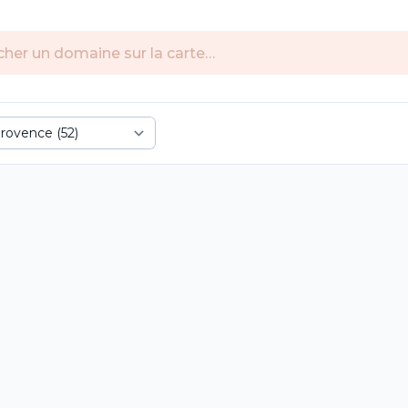
e
Map til