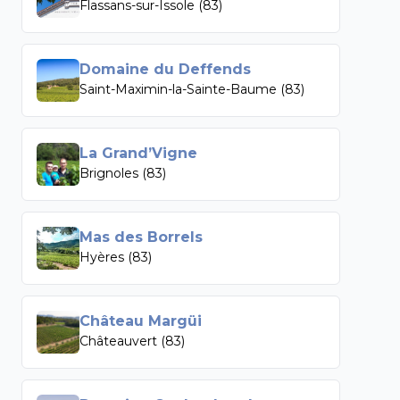
Flassans-sur-Issole (83)
Domaine du Deffends
Saint-Maximin-la-Sainte-Baume (83)
La Grand’Vigne
Brignoles (83)
Mas des Borrels
Hyères (83)
Château Margüi
Châteauvert (83)