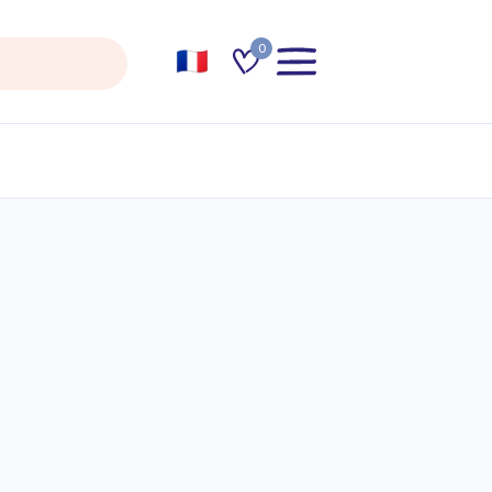
0
es by
Stamen Design
; Hosting by
Stadia Maps
. Data ©
OpenStreetMap
contributors