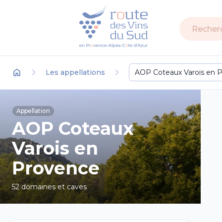
Recherch
Les appellations
Territoire
Accueil
Appellation
AOP Coteaux
Varois en
Provence
52 domaines et caves